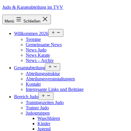
Zum
Judo & Karateabteilung im TVV
Inhalt
springen
Menü
Schließen
Menü
Willkommen 2026
öffnen
Termine
Gemeinsame News
News Judo
News Karate
News – Archiv
Menü
Gesamtabteilung
öffnen
Abteilungsstruktur
Abteilungsveranstaltungen
Kontakt
Interresante Links und Beiträge
Menü
Bereich Judo
öffnen
Trainingszeiten Judo
Trainer Judo
Judogruppen
Waschbären
Kinder
Jugend