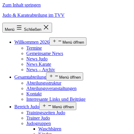
Zum Inhalt springen
Judo & Karateabteilung im TVV
Menü
Schließen
Willkommen 2026
Menü öffnen
Termine
Gemeinsame News
News Judo
News Karate
News – Archiv
Gesamtabteilung
Menü öffnen
Abteilungsstruktur
Abteilungsveranstaltungen
Kontakt
Interresante Links und Beiträge
Bereich Judo
Menü öffnen
Trainingszeiten Judo
Trainer Judo
Judogruppen
Waschbären